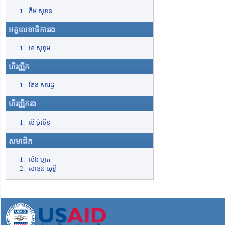
គឹម សុខន
អគ្គលេខាធិការរង
ខេ សុខុម
ហិរញ្ញិក
តែង សារដ្ឋ
ហិរញ្ញិករង
លី ប៉ូលីន
សមាជិក
ម៉េង ហួត
សាខុន យុទ្ធី