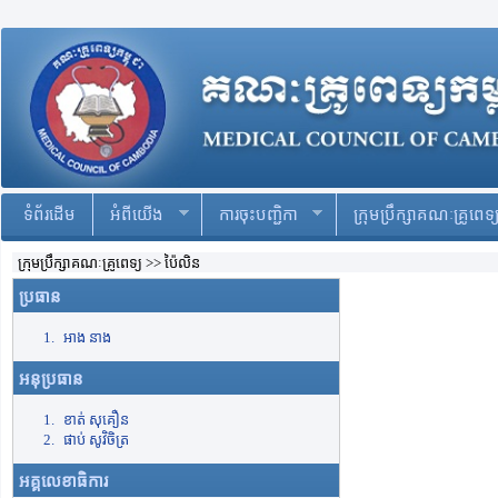
ទំព័រដើម
អំពីយើង
ការចុះបញ្ជិកា
ក្រុមប្រឹក្សាគណៈគ្រូពេទ្
ក្រុមប្រឹក្សាគណៈគ្រូពេទ្យ >> ប៉ៃលិន
ប្រធាន
អាង នាង
អនុប្រធាន
ខាត់ សុគឿន
ផាប់ សូវិចិត្រ
អគ្គលេខាធិការ