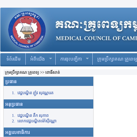
ទំព័រដើម
អំពីយើង
ការចុះបញ្ជិកា
ក្រុមប្រឹក្សាគណៈគ្រូពេទ្
ក្រុមប្រឹក្សាគណៈគ្រូពេទ្យ >> ពោធិ៍សាត់
ប្រធាន
វេជ្ជបណ្ឌិត ញ៉ូវ សុវណ្ណរេត
អនុប្រធាន
វេជ្ជបណ្ឌិត តឹក សុភាព
លោកវេជ្ជបណ្ឌិតម៉ៅស៊ីវណ្ណា
អគ្គលេខាធិការ