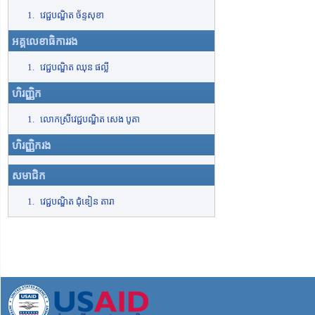
វេជ្ជបណ្ឌិត ច័ន្ទសុខា
អគ្គលេខាធិការរង
វេជ្ជបណ្ឌិត ឈុន ផល្លី
ហិរញ្ញិក
លោកស្រីវេជ្ជបណ្ឌិត សេង បូតា
ហិរញ្ញិករង
សមាជិក
វេជ្ជបណ្ឌិត ជុំឌៀន តារា